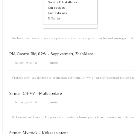
Service & Installation
Om cookies
Kontakta oss
Sidkarta
Professionell såsvärmare / soppvärmare. Kvalitativ soppvärmeri för restauranger, ma
RM Gastro BM 02W - Soppvärmeri, 2behållare
button_wishlist
Jämför
Professionell snabbhack för grönsaker, kött mm. C4-VV är en proffessionell matbereda
Sirman C4-VV - Matberedare
button_wishlist
Jämför
Köksassistent Om du ofta prioriterar moderna lösningar och en maskin som inkluderar
Sirman Mycook - Köksassistent