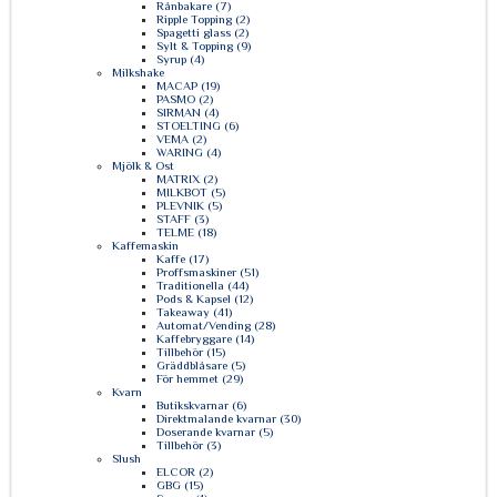
Rånbakare (7)
Ripple Topping (2)
Spagetti glass (2)
Sylt & Topping (9)
Syrup (4)
Milkshake
MACAP (19)
PASMO (2)
SIRMAN (4)
STOELTING (6)
VEMA (2)
WARING (4)
Mjölk & Ost
MATRIX (2)
MILKBOT (5)
PLEVNIK (5)
STAFF (3)
TELME (18)
Kaffemaskin
Kaffe (17)
Proffsmaskiner (51)
Traditionella (44)
Pods & Kapsel (12)
Takeaway (41)
Automat/Vending (28)
Kaffebryggare (14)
Tillbehör (15)
Gräddblåsare (5)
För hemmet (29)
Kvarn
Butikskvarnar (6)
Direktmalande kvarnar (30)
Doserande kvarnar (5)
Tillbehör (3)
Slush
ELCOR (2)
GBG (15)