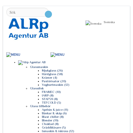
Svenska
KLICKA FÖR MENY
Glassmaskin
Mjukglass (26)
Hårdglass (38)
Krämer (4)
Pastörisator (20)
Yoghurtmaskin (12)
Glassdisk
FRAMEC (10)
IARP (8)
STAF59 (8)
TEFCOLD (3)
Glass tillbehör
Apelsin & juice (11)
Bänkar & skåp (6)
Blast chiller (8)
Blender (19)
Choklad (8)
Gräddblåsare (5)
Ismaskin & iskross (12)