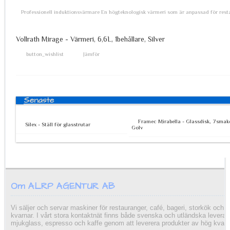
Professionell induktionsvärmare En högteknologisk värmeri som är anpassad för resta
Vollrath Mirage - Värmeri, 6,6L, 1behållare, Silver
button_wishlist
Jämför
Senaste
Framec Mirabella - Glassdisk, 7smake
Silex - Ställ för glasstrutar
Golv
Om ALRP AGENTUR AB
Vi säljer och servar maskiner för restauranger, café, bageri, storkök och
kvarnar. I vårt stora kontaktnät finns både svenska och utländska leveran
mjukglass, espresso och kaffe genom att leverera produkter av hög kvali